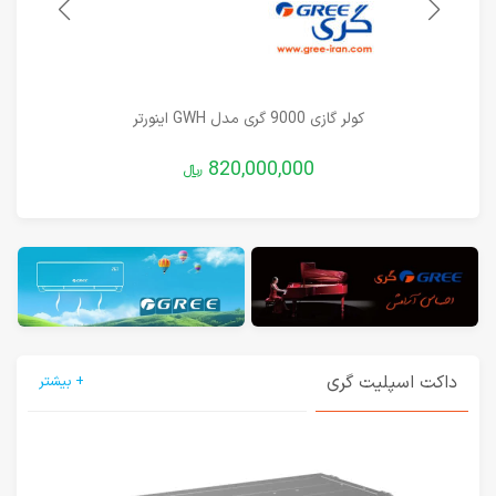
کولر گازی 9000 گری مدل GWH اینورتر
820,000,000
﷼
داکت اسپلیت گری
+ بیشتر