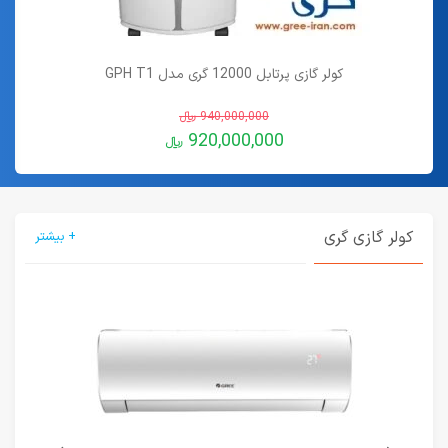
کولر گازی پرتابل 12000 گری مدل GPH T1
940,000,000
﷼
920,000,000
﷼
کولر گازی گری
+ بیشتر