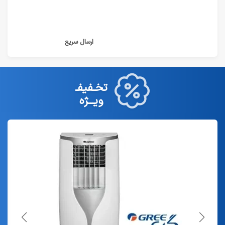
ارسال سریع
تخـفیفـ
ویـــژه