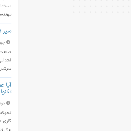
ساختار
مهندسی
سیر ت
چهارشنبه
صنعت ت
ابتدای
سرشار 
آیا ع
تکنولوژی (ogy
دوشنبه 10
تحولات
گازی س
برای ز