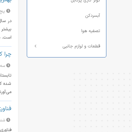
کولر گازی پرتابل
پنج‌شنبه
آبسردکن
بیشتر 
تصفیه هوا
است. د
قطعات و لوازم جانبی
چرا ک
سه‌شنبه 
شده کو
می‌آور
فناوری G-Storm در کولرهای گا
شنبه 13 دسا