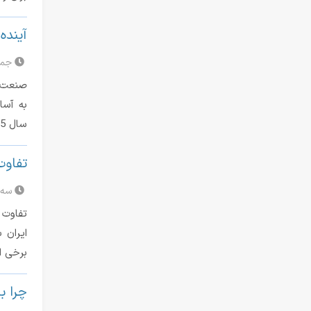
آینده 
جمعه 31 ا
صنعت ته
به آسا
سال 2035 را بررسی می‌کنیم؛ از فناوری‌های نو و […]
تفاوت
سه‌شنبه 
تفاوت ک
ایران 
برخی از
چرا باد