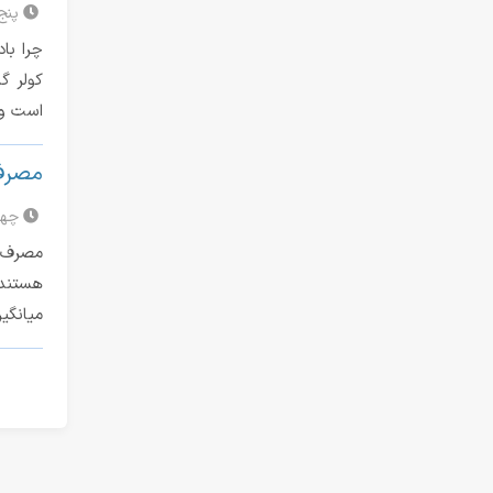
پنج‌شنبه
کولر گ
است و 
مصرف 
چهارشنب
مصرف ب
هستند.
میانگین، یک کولر گا