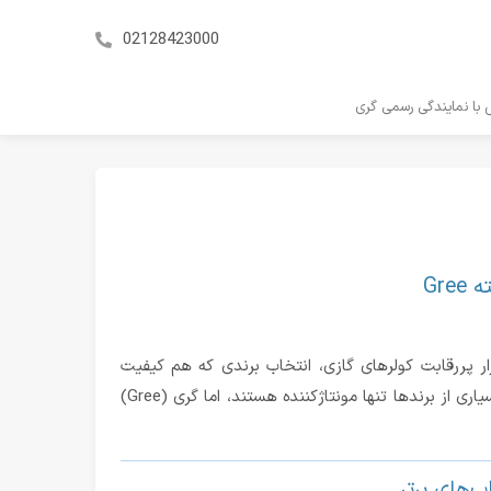
02128423000
با نمایندگی رسمی گری
Gr
 گری بخریم؟ بررسی تخصصی تکنولوژی‌های پیشرفته Gree در بازار پررقابت کولرهای گازی، انتخاب برندی که هم کیفیت
ساخت بالا داشته باشد و هم از نظر تکنولوژی به‌روز باشد، کار ساده‌ای نیست. بسیاری از برندها تنها مونتاژکننده هستند، اما گری (Gree)