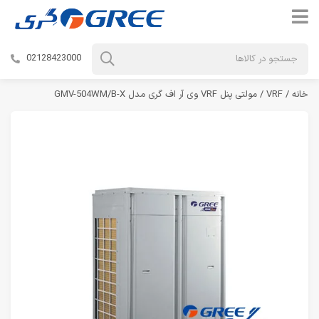
02128423000
خانه
/
VRF
/ مولتی پنل VRF وی آر اف گری مدل GMV-504WM/B-X