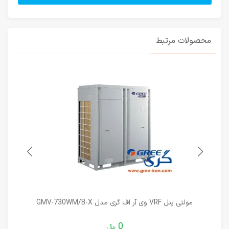
محصولات مرتبط
مولتی پنل VRF وی آر اف گری مدل GMV-730WM/B-X
0
﷼