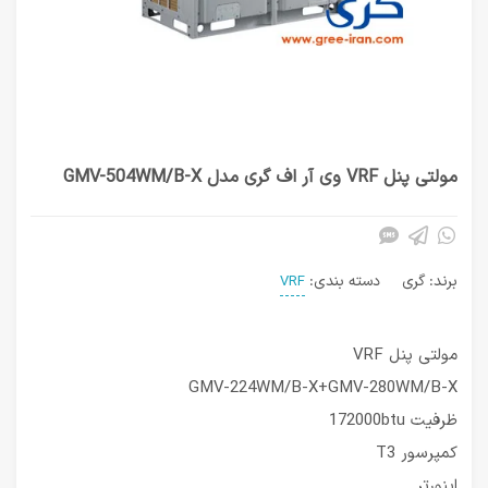
مولتی پنل VRF وی آر اف گری مدل GMV-504WM/B-X
برند:
گری
دسته بندی:
VRF
مولتی پنل VRF
GMV-224WM/B-X+GMV-280WM/B-X
ظرفیت 172000btu
کمپرسور T3
اینورتر