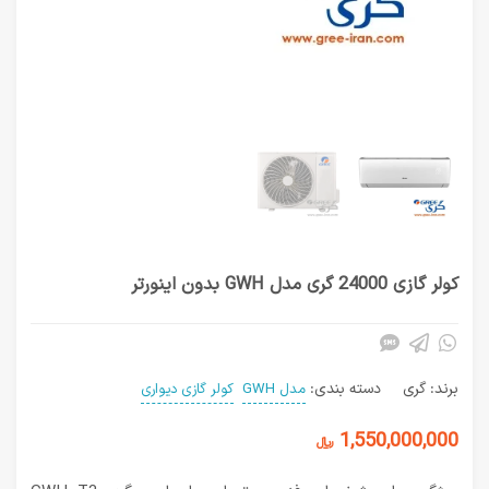
کولر گازی 24000 گری مدل GWH بدون اینورتر
برند:
گری
دسته بندی:
مدل GWH
کولر گازی دیواری
1,550,000,000
﷼