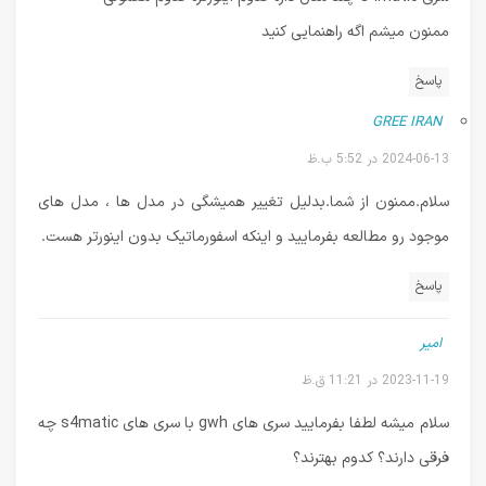
ممنون میشم اگه راهنمایی کنید
پاسخ
GREE IRAN
2024-06-13 در 5:52 ب.ظ
سلام.ممنون از شما.بدلیل تغییر همیشگی در مدل ها ، مدل های
موجود رو مطالعه بفرمایید و اینکه اسفورماتیک بدون اینورتر هست.
پاسخ
امیر
2023-11-19 در 11:21 ق.ظ
سلام میشه لطفا بفرمایید سری های gwh با سری های s4matic چه
فرقی دارند؟ کدوم بهترند؟