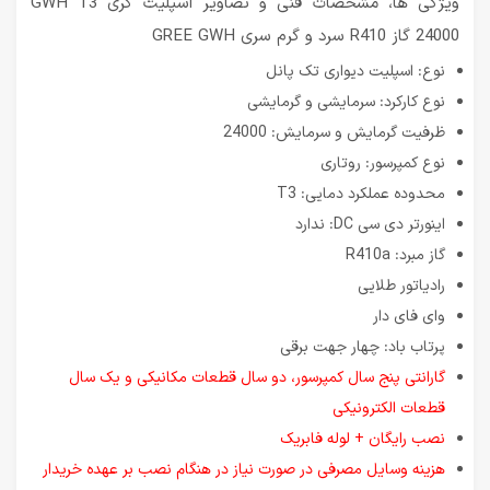
ویژگی ها، مشخصات فنی و تصاویر اسپلیت گری GWH T3
24000 گاز R410 سرد و گرم سری GREE GWH
نوع: اسپلیت دیواری تک پانل
نوع کارکرد: سرمایشی و گرمایشی
ظرفیت گرمایش و سرمایش: 24000
نوع کمپرسور: روتاری
محدوده عملکرد دمایی: T3
اینورتر دی سی DC: ندارد
گاز مبرد: R410a
رادیاتور طلایی
وای فای دار
پرتاب باد: چهار جهت برقی
گارانتی پنج سال کمپرسور، دو سال قطعات مکانیکی و یک سال
قطعات الکترونیکی
نصب رایگان + لوله فابریک
هزینه وسایل مصرفی در صورت نیاز در هنگام نصب بر عهده خریدار