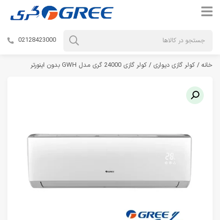
02128423000
خانه
/
کولر گازی دیواری
/ کولر گازی 24000 گری مدل GWH بدون اینورتر