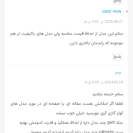
پاسخ
GREE IRAN
2025-08-27 در 9:01 ب.ظ
سلام.این مدل از لحاظ قیمت مناسبه ولی مدل های باکیفیت تر هم
موجوده که راندمان بالاتری دارن.
پاسخ
م.م
2024-05-24 در 9:09 ق.ظ
سلام خسته نباشید
لطفا اگر امکانش هست مقاله ای یا صفحه ای در مورد مدل های
کولر گازی گری بنویسید خیلی خوب میشد
مثلا gwh چند مدل داره از لحاظ عملکرد و قدرت کدومش بهتره
سری s4matic چند مدل داره کدوم اینورتره کدوم معمولی