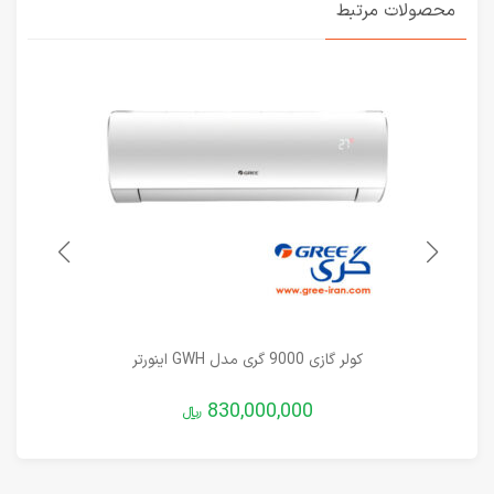
محصولات مرتبط
کولر گازی 9000 گری مدل GWH اینورتر
830,000,000
﷼