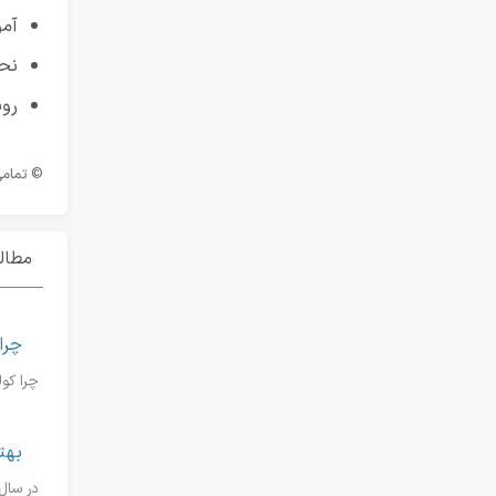
آمو
نح
روش
© تمامی حقوق ب
مطال
چرا
چرا کولر گاز
بهترین ب
در سال ۲۰۲۶، بازار کولر گازی بیش از همیشه متنوع و رقابتی شده است. با توجه به تغییر استاند