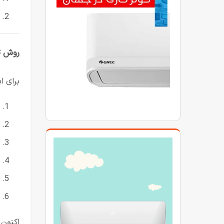
روش تن
برای ا
اکنون 