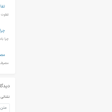
تفا
تفاوت ک
چرا 
چرا باد کولر گ
مصر
مصرف ب
دیدگا
نشانی 