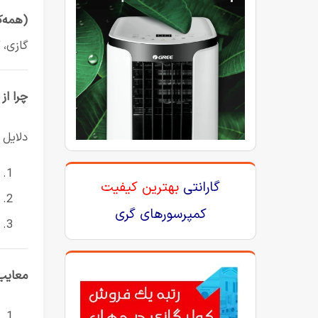
(همه‌ک
گازی، ک
چرا از
دلایل 
گارانتی
بهترین کیفیت
کمپرسورهای گری
معایب 