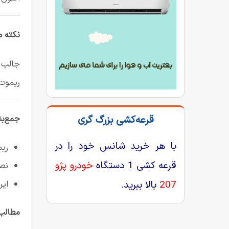
نکته م
جالب ا
ریموت 
قرعه‌کشی بزرگ گری
جمع‌ب
با هر خرید شانس خود را در
ریم
قرعه کشی 1 دستگاه
خودرو پژو
نصب
این
207
بالا ببرید.
مطالب