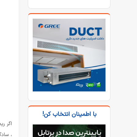
با اطمینان انتخاب کن!
اگر ری
، سادگ