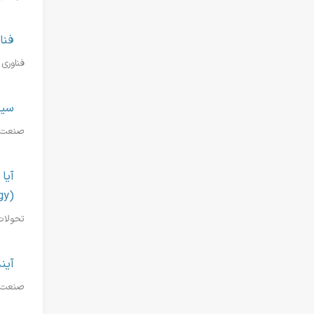
فناوری G-Storm د
فناوری G-Storm در کولرهای گازی گری چیست؟ G-Storm نام پلتفرم کمپرسور نسل جدید شرکت گری است که با تمرکز
سیر
صنعت ت
آیا
(Green Technology)
تحولات 
آین
صنعت ته